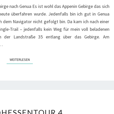
3
rge nach Genua Es ist wohl das Appenin Gebirge das sich
eute überfahren wurde. Jedenfalls bin ich gut in Genua
 dem Navigator nicht gefolgt bin. Da kam ich nach einer
ingle-Trail – jedenfalls kein Weg für mein voll beladenen
an der Landstraße 35 entlang über das Gebirge. Am
e…
WEITERLESEN
WEITERLESEN
NORDHESSENTOUR
HESSENTOUR 4
4