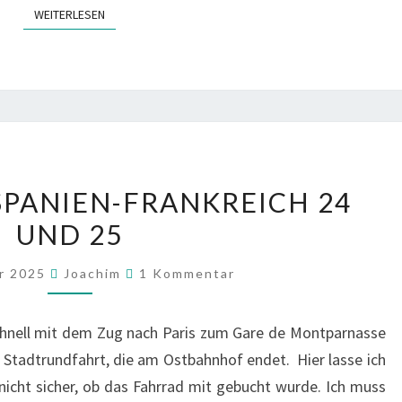
WEITERLESEN
WEITERLESEN
2025
-SPANIEN-FRANKREICH 24
ITALIEN-
UND 25
SPANIEN-
FRANKREICH
Kommentare
er 2025
Joachim
1 Kommentar
24
UND
schnell mit dem Zug nach Paris zum Gare de Montparnasse
25
Stadtrundfahrt, die am Ostbahnhof endet. Hier lasse ich
nicht sicher, ob das Fahrrad mit gebucht wurde. Ich muss