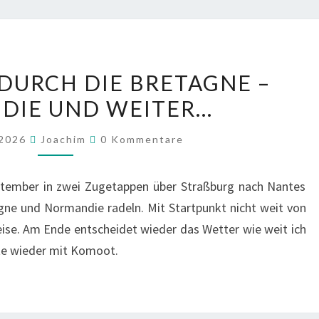
HERBST
 DURCH DIE BRETAGNE –
2026
DIE UND WEITER…
DURCH
DIE
Kommentare
 2026
Joachim
0 Kommentare
BRETAGNE
–
ptember in zwei Zugetappen über Straßburg nach Nantes
NORMANDIE
gne und Normandie radeln. Mit Startpunkt nicht weit von
UND
ise. Am Ende entscheidet wieder das Wetter wie weit ich
WEITER…
te wieder mit Komoot.