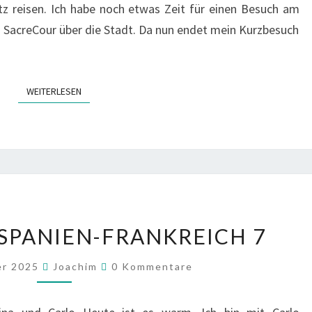
 reisen. Ich habe noch etwas Zeit für einen Besuch am
 SacreCour über die Stadt. Da nun endet mein Kurzbesuch
WEITERLESEN
WEITERLESEN
2025
-SPANIEN-FRANKREICH 7
ITALIEN-
SPANIEN-
Kommentare
er 2025
Joachim
0 Kommentare
FRANKREICH
7