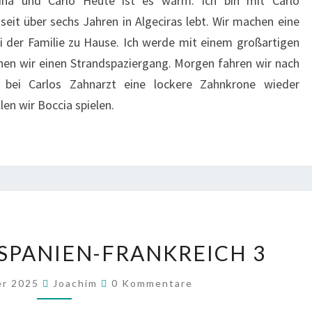
Pina und Carlo Heute ist es warm. Ich bin mit Carlo
seit über sechs Jahren in Algeciras lebt. Wir machen eine
i der Familie zu Hause. Ich werde mit einem großartigen
en wir einen Strandspaziergang. Morgen fahren wir nach
 bei Carlos Zahnarzt eine lockere Zahnkrone wieder
n wir Boccia spielen.
2025
-SPANIEN-FRANKREICH 3
ITALIEN-
SPANIEN-
Kommentare
er 2025
Joachim
0 Kommentare
FRANKREICH