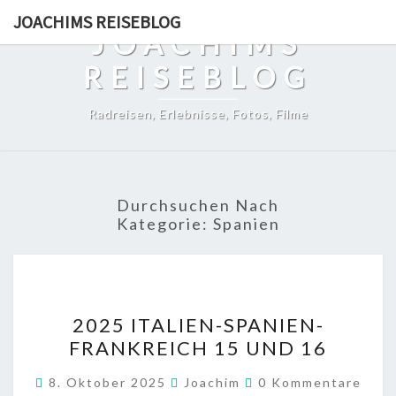
Skip
JOACHIMS REISEBLOG
to
JOACHIMS
content
REISEBLOG
Radreisen, Erlebnisse, Fotos, Filme
Durchsuchen Nach
Kategorie:
Spanien
2025
2025 ITALIEN-SPANIEN-
ITALIEN-
FRANKREICH 15 UND 16
SPANIEN-
FRANKREICH
Kommentare
8. Oktober 2025
Joachim
0 Kommentare