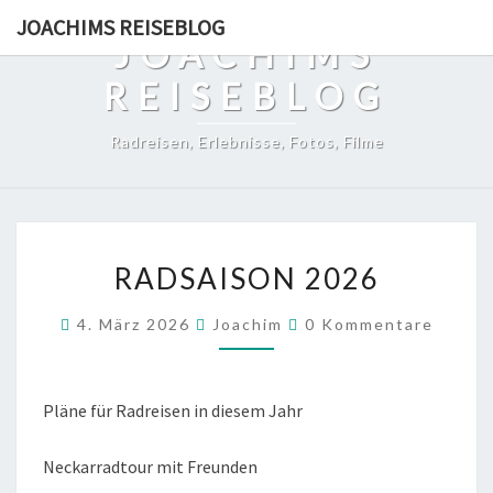
Skip
JOACHIMS REISEBLOG
to
JOACHIMS
content
REISEBLOG
Radreisen, Erlebnisse, Fotos, Filme
RADSAISON
RADSAISON 2026
2026
Kommentare
4. März 2026
Joachim
0 Kommentare
Pläne für Radreisen in diesem Jahr
Neckarradtour mit Freunden