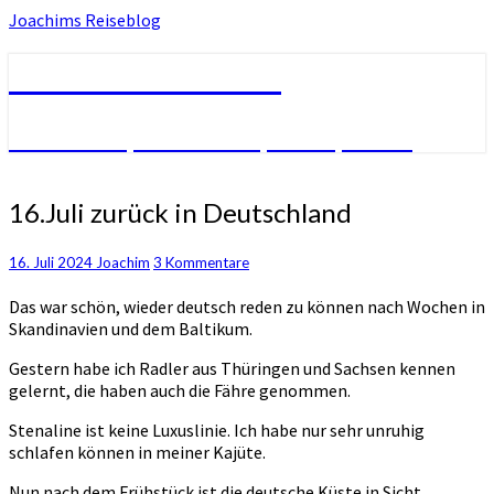
Skip
Joachims Reiseblog
to
content
Joachims Reiseblog
Radreisen, Erlebnisse, Fotos, Filme
16.Juli
16.Juli zurück in Deutschland
zurück
in
Kommentare
16. Juli 2024
Joachim
3 Kommentare
Deutschland
Das war schön, wieder deutsch reden zu können nach Wochen in
Skandinavien und dem Baltikum.
Gestern habe ich Radler aus Thüringen und Sachsen kennen
gelernt, die haben auch die Fähre genommen.
Stenaline ist keine Luxuslinie. Ich habe nur sehr unruhig
schlafen können in meiner Kajüte.
Nun nach dem Frühstück ist die deutsche Küste in Sicht.